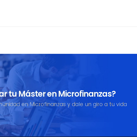
artir
ar tu Máster en Microfinanzas?
nidad en Microfinanzas y dale un giro a tu vida