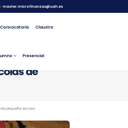
master.microfinanzas@uah.es
Convocatoria
Claustro
Alumno
Presencial
naturales:
colas de
s de pequeña escala