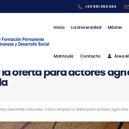
+34 691 364 044
Inicio
La Universidad
Máster
Matrícula
Contacto
Área 
ecuarios contra desastres 
a oferta para actores agrí
la
tra desastres naturales: Cómo ampliar la oferta para actores agrícola