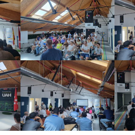
LA
OFERTA
PARA
ACTORES
AGRÍCOLAS
DE
PEQUEÑA
ESCALA